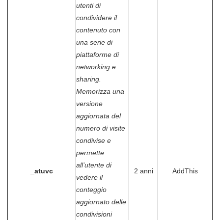
utenti di
condividere il
contenuto con
una serie di
piattaforme di
networking e
sharing.
Memorizza una
versione
aggiornata del
numero di visite
condivise e
permette
all’utente di
_atuvc
2 anni
AddThis
vedere il
conteggio
aggiornato delle
condivisioni